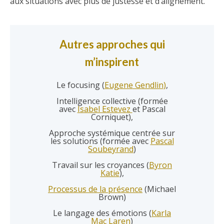
aux situations avec plus de justesse et d’alignement.
Autres approches qui
m’inspirent
Le focusing (
Eugene
Gen
dlin
)
,
Intelligence collective (formée
avec
Isabel Estevez
et Pascal
Corniquet),
Approche systémique centrée sur
les solutions (formée avec
Pascal
Soubeyrand
)
Travail sur les croyances (
Byron
Katie
),
Processus de la présence
(Michael
Brown)
Le langage des émotions (
Karla
Mac Laren
)